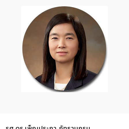
รศ.ดร.เพ็ญประภา ภัทรานุกรม