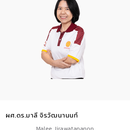
ผศ.ดร.มาลี จิรวัฒนานนท์
Malee Jirawatananon