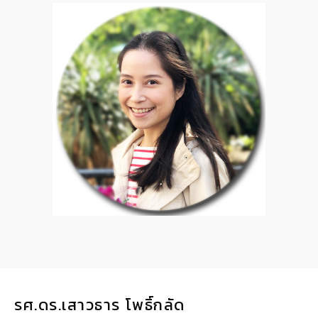
รศ.ดร.เสาวธาร โพธิ์กลัด