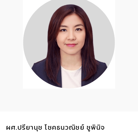
ผศ.ปรียานุช โชคธนวณิชย์ ชูพินิจ