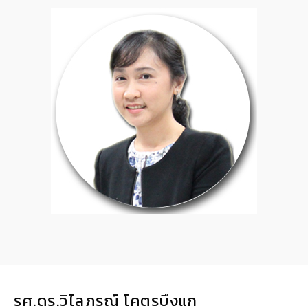
รศ.ดร.วิไลภรณ์ โคตรบึงแก