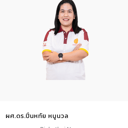
ผศ.ดร.ปิ่นหทัย หนูนวล