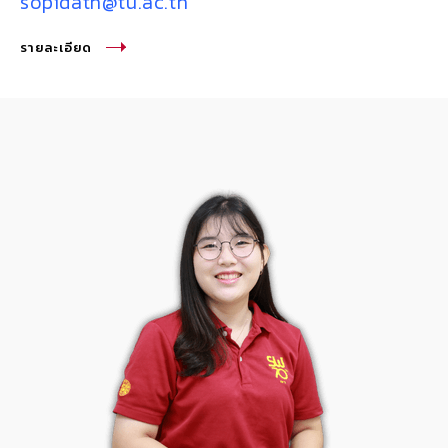
sopidath@tu.ac.th
รายละเอียด