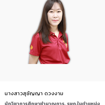
นางสาวสุชัญญา ดวงงาม
นักวิชาการศึกษาชำนาญการ, รษก.ในตำแหน่ง