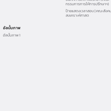
กรรมการการให้การปรึกษาฯ)
ป้ายแสดงเวลาสอบ | คณะสังค
สงเคราะห์ศาสต
อัลบั้มภาพ
อัลบั้มภาพ 1