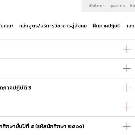
นักศึกษา
บุคลากร
ติ
วกับคณะ
หลักสูตร/บริการวิชาการสู่สังคม
ฝึกภาคปฏิบัติ
เอก
กภาคปฏิบัติ 3
กศึกษาชั้นปีที่ ๔ (รหัสนักศึกษา ๒๕๖๐)